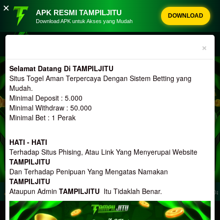
✕
APK RESMI TAMPILJITU
DOWNLOAD
Download APK untuk Akses yang Mudah
×
Previous
Nex
Selamat Datang Di TAMPILJITU
Situs Togel Aman Terpercaya Dengan Sistem Betting yang
Mudah.
Minimal Deposit : 5.000
Minimal Withdraw : 50.000
Minimal Bet : 1 Perak
HATI - HATI
Terhadap Situs Phising, Atau Link Yang Menyerupai Website
TAMPILJITU
Dan Terhadap Penipuan Yang Mengatas Namakan
TAMPILJITU
Ataupun Admin
TAMPILJITU
Itu Tidaklah Benar.
di Slot Online Terbaik Resmi dan Terpercaya 100% Pasti Bayar
Selamat Datan
DAFTAR
SLOT SUPER
MASUK