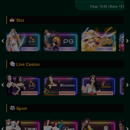
Tutup: 13:30 | Buka: 13:50
Slot
Live Casino
Sport