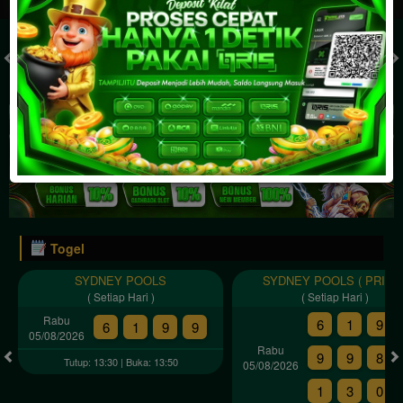
TOGEL
SLOT
LIVE CASINO
SPORT
SABUNG AYAM
TEM
Togel
SYDNEY POOLS
SYDNEY POOLS ( PRIZE 
( Setiap Hari )
( Setiap Hari )
Rabu
6
1
9
6
1
9
9
05/08/2026
Rabu
9
9
8
Tutup: 13:30 | Buka: 13:50
05/08/2026
1
3
0