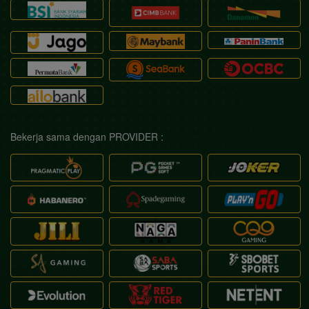
Bekerja sama dengan PROVIDER :