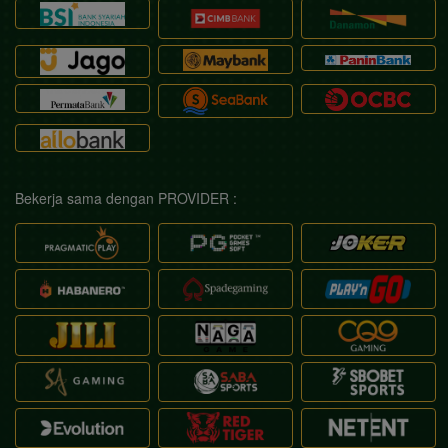
Bekerja sama dengan PROVIDER :