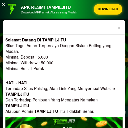
✕
APK RESMI TAMPILJITU
DOWNLOAD
Download APK untuk Akses yang Mudah
×
Previous
Nex
Selamat Datang Di TAMPILJITU
Situs Togel Aman Terpercaya Dengan Sistem Betting yang
Mudah.
Minimal Deposit : 5.000
Minimal Withdraw : 50.000
Minimal Bet : 1 Perak
HATI - HATI
Terhadap Situs Phising, Atau Link Yang Menyerupai Website
TAMPILJITU
Dan Terhadap Penipuan Yang Mengatas Namakan
TAMPILJITU
Ataupun Admin
TAMPILJITU
Itu Tidaklah Benar.
ot Online Terbaik Resmi dan Terpercaya 100% Pasti Bayar
Selamat Datang Di 
DAFTAR
SLOT SUPER
MASUK