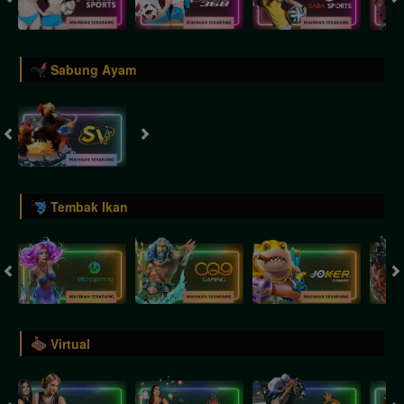
Sabung Ayam
Tembak Ikan
Virtual