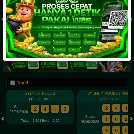
TOGEL
SLOT
LIVE CASINO
SPORT
SABUNG AYAM
TEM
Togel
SYDNEY POOLS
SYDNEY POOLS ( PRIZE 
( Setiap Hari )
( Setiap Hari )
Sabtu
2
4
1
2
4
1
3
08/08/2026
Sabtu
1
0
2
Tutup: 13:30 | Buka: 13:50
08/08/2026
9
6
3