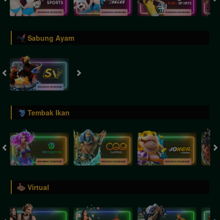
Sabung Ayam
Tembak Ikan
Virtual