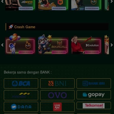
Crash Game
Bekerja sama dengan BANK :