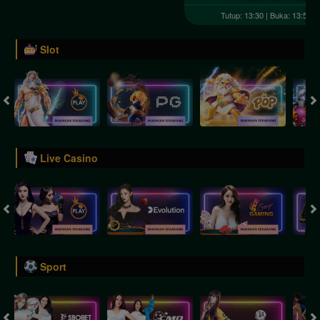
Tutup: 13:30 | Buka: 13:50
Slot
Live Casino
Sport