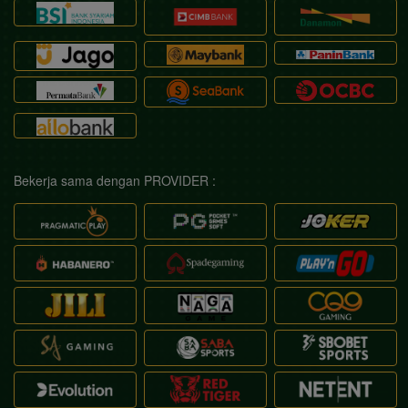
Bekerja sama dengan PROVIDER :