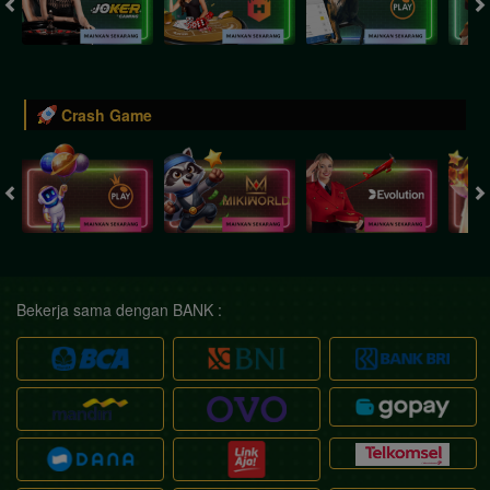
Crash Game
Bekerja sama dengan BANK :