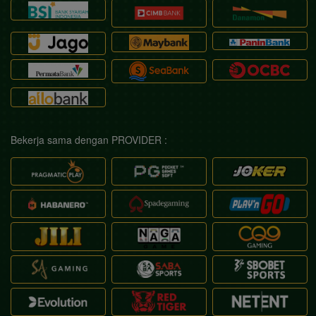
Bekerja sama dengan PROVIDER :