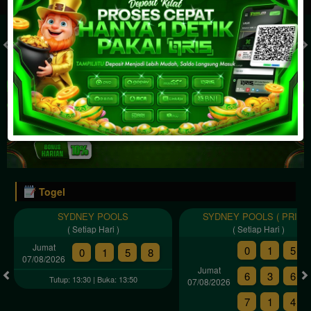
TOGEL
SLOT
LIVE CASINO
SPORT
SABUNG AYAM
TEM
Togel
SYDNEY POOLS
SYDNEY POOLS ( PRIZE 
( Setiap Hari )
( Setiap Hari )
Jumat
0
1
5
0
1
5
8
07/08/2026
Jumat
6
3
6
Tutup: 13:30 | Buka: 13:50
07/08/2026
7
1
4