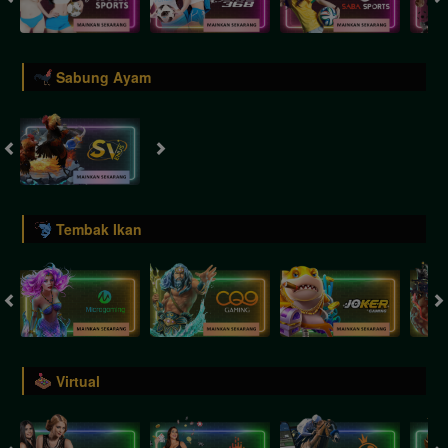
Sabung Ayam
Tembak Ikan
Virtual