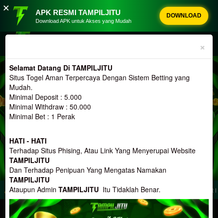
✕
APK RESMI TAMPILJITU
DOWNLOAD
Download APK untuk Akses yang Mudah
×
Previous
Nex
Selamat Datang Di TAMPILJITU
Situs Togel Aman Terpercaya Dengan Sistem Betting yang
Mudah.
Minimal Deposit : 5.000
Minimal Withdraw : 50.000
Minimal Bet : 1 Perak
HATI - HATI
Terhadap Situs Phising, Atau Link Yang Menyerupai Website
TAMPILJITU
Dan Terhadap Penipuan Yang Mengatas Namakan
TAMPILJITU
Ataupun Admin
TAMPILJITU
Itu Tidaklah Benar.
Judi Slot Online Terbaik Resmi dan Terpercaya 100% Pasti Bayar
Selamat Dat
DAFTAR
SLOT SUPER
MASUK