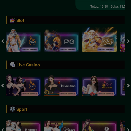
Tutup: 13:30 | Buka: 13:50
Slot
Live Casino
Sport