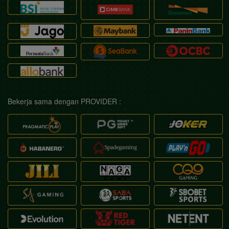
Bekerja sama dengan PROVIDER :